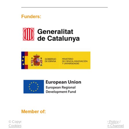
Funders:
Member of:
© Copyright by
CNAG
. All rights reserved.
Legal Notice
/
Privacy Policy
/
Cookies Policy
/
Equality Plan
/
Compliance and Communication Channel