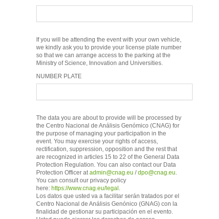
If you will be attending the event with your own vehicle,
we kindly ask you to provide your license plate number
so that we can arrange access to the parking at the
Ministry of Science, Innovation and Universities.
NUMBER PLATE
The data you are about to provide will be processed by
the Centro Nacional de Análisis Genómico (CNAG) for
the purpose of managing your participation in the
event. You may exercise your rights of access,
rectification, suppression, opposition and the rest that
are recognized in articles 15 to 22 of the General Data
Protection Regulation. You can also contact our Data
Protection Officer at
admin@cnag.eu
/
dpo@cnag.eu
.
You can consult our privacy policy
here:
https://www.cnag.eu/legal
.
Los datos que usted va a facilitar serán tratados por el
Centro Nacional de Análisis Genónico (GNAG) con la
finalidad de gestionar su participación en el evento.