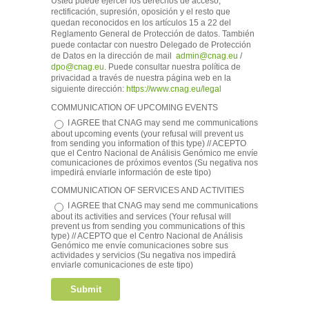
Usted puede ejercer los derechos de acceso,
rectificación, supresión, oposición y el resto que
quedan reconocidos en los artículos 15 a 22 del
Reglamento General de Protección de datos. También
puede contactar con nuestro Delegado de Protección
de Datos en la dirección de mail
admin@cnag.eu
/
dpo@cnag.eu
. Puede consultar nuestra política de
privacidad a través de nuestra página web en la
siguiente dirección:
https://www.cnag.eu/legal
COMMUNICATION OF UPCOMING EVENTS
I AGREE that CNAG may send me communications
about upcoming events (your refusal will prevent us
from sending you information of this type) // ACEPTO
que el Centro Nacional de Análisis Genómico me envíe
comunicaciones de próximos eventos (Su negativa nos
impedirá enviarle información de este tipo)
COMMUNICATION OF SERVICES AND ACTIVITIES
I AGREE that CNAG may send me communications
about its activities and services (Your refusal will
prevent us from sending you communications of this
type) // ACEPTO que el Centro Nacional de Análisis
Genómico me envíe comunicaciones sobre sus
actividades y servicios (Su negativa nos impedirá
enviarle comunicaciones de este tipo)