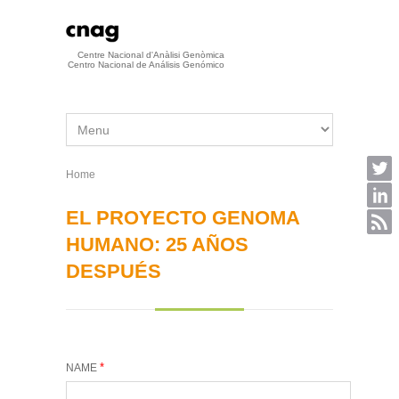
Skip to main content
Centre Nacional d'Anàlisi Genòmica
Centro Nacional de Análisis Genómico
Home
You are here
EL PROYECTO GENOMA
HUMANO: 25 AÑOS
DESPUÉS
*
NAME