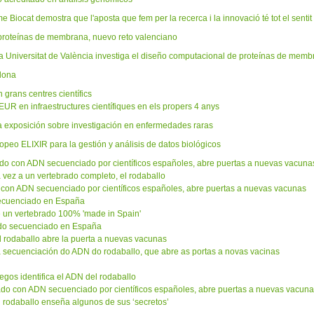
Biocat demostra que l'aposta que fem per la recerca i la innovació té tot el sentit
 proteínas de membrana, nuevo reto valenciano
la Universitat de València investiga el diseño computacional de proteínas de mem
elona
n grans centres científics
EUR en infraestructures científiques en els propers 4 anys
a exposición sobre investigación en enfermedades raras
peo ELIXIR para la gestión y análisis de datos biológicos
rado con ADN secuenciado por científicos españoles, abre puertas a nuevas vacuna
vez a un vertebrado completo, el rodaballo
do con ADN secuenciado por científicos españoles, abre puertas a nuevas vacunas
 secuenciado en España
e un vertebrado 100% 'made in Spain'
rado secuenciado en España
 rodaballo abre la puerta a nuevas vacunas
 a secuenciación do ADN do rodaballo, que abre as portas a novas vacinas
legos identifica el ADN del rodaballo
brado con ADN secuenciado por científicos españoles, abre puertas a nuevas vacun
 rodaballo enseña algunos de sus ‘secretos’