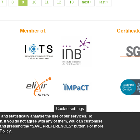
7
8
9
10
11
12
13
next ›
last »
Member of:
Certificat
Cookie settings
nd statistically analyse the use of our services.
To
. If you do not agree with any of them, you can customise
w and pressing the "SAVE PREFERENCES" button. For more
Policy.