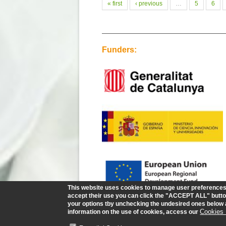
Pages
« first
‹ previous
…
5
6
Funders:
This website uses cookies to manage user preferences a
accept their use you can click the "ACCEPT ALL" button
your options tby unchecking the undesired ones belo
Cookies 
information on the use of cookies, access our