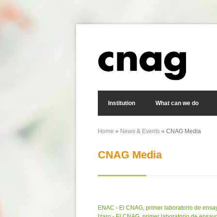
Skip to main content
Search form
Institution
What can we do
Home
»
News & Events
» CNAG Media
You are here
CNAG Media
ENAC - El CNAG, primer laboratorio de ensa
Izaro - El CNAG, primer laboratorio de ensay