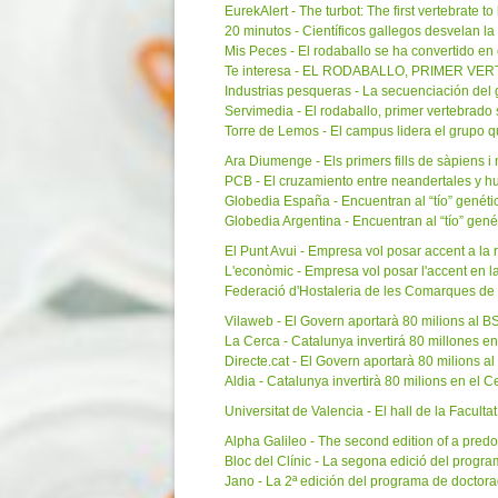
EurekAlert - The turbot: The first vertebrate 
20 minutos - Científicos gallegos desvelan l
Mis Peces - El rodaballo se ha convertido e
Te interesa - EL RODABALLO, PRIMER 
Industrias pesqueras - La secuenciación del 
Servimedia - El rodaballo, primer vertebrad
Torre de Lemos - El campus lidera el grupo q
Ara Diumenge - Els primers fills de sàpiens i
PCB - El cruzamiento entre neandertales y h
Globedia España - Encuentran al “tío” genét
Globedia Argentina - Encuentran al “tío” gen
El Punt Avui - Empresa vol posar accent a la r
L'econòmic - Empresa vol posar l'accent en la 
Federació d'Hostaleria de les Comarques de Gi
Vilaweb - El Govern aportarà 80 milions al B
La Cerca - Catalunya invertirá 80 millones e
Directe.cat - El Govern aportarà 80 milions a
Aldia - Catalunya invertirà 80 milions en el 
Universitat de Valencia - El hall de la Facu
Alpha Galileo - The second edition of a predo
Bloc del Clínic - La segona edició del progr
Jano - La 2ª edición del programa de doctora