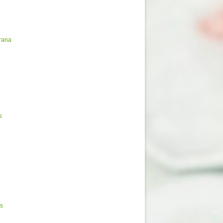
brana
s
as