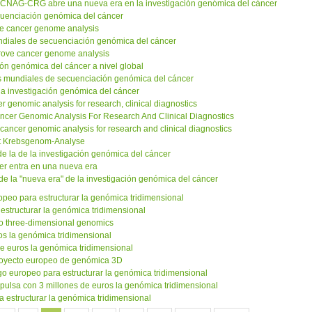
el CNAG-CRG abre una nueva era en la investigación genómica del cáncer
cuenciación genómica del cáncer
ve cancer genome analysis
undiales de secuenciación genómica del cáncer
prove cancer genome analysis
ión genómica del cáncer a nivel global
tos mundiales de secuenciación genómica del cáncer
 la investigación genómica del cáncer
r genomic analysis for research, clinical diagnostics
ancer Genomic Analysis For Research And Clinical Diagnostics
 cancer genomic analysis for research and clinical diagnostics
rt Krebsgenom-Analyse
de la de la investigación genómica del cáncer
cer entra en una nueva era
de la "nueva era" de la investigación genómica del cáncer
opeo para estructurar la genómica tridimensional
estructurar la genómica tridimensional
nto three-dimensional genomics
os la genómica tridimensional
de euros la genómica tridimensional
proyecto europeo de genómica 3D
go europeo para estructurar la genómica tridimensional
ulsa con 3 millones de euros la genómica tridimensional
a estructurar la genómica tridimensional