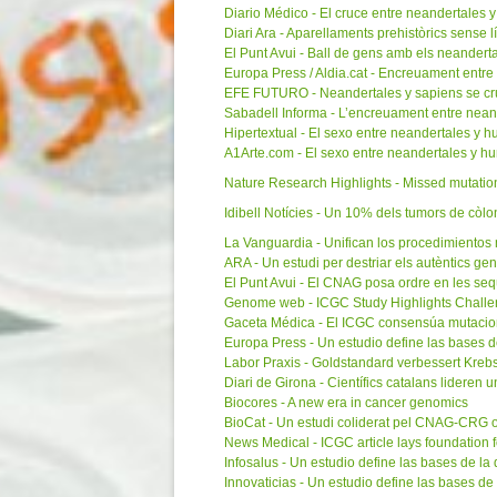
Diario Médico - El cruce entre neandertales
Diari Ara - Aparellaments prehistòrics sense l
El Punt Avui - Ball de gens amb els neandert
Europa Press / Aldia.cat - Encreuament entr
EFE FUTURO - Neandertales y sapiens se cr
Sabadell Informa - L’encreuament entre nea
Hipertextual - El sexo entre neandertales y 
A1Arte.com - El sexo entre neandertales y h
Nature Research Highlights - Missed mutati
Idibell Notícies - Un 10% dels tumors de cò
La Vanguardia - Unifican los procedimiento
ARA - Un estudi per destriar els autèntics ge
El Punt Avui - El CNAG posa ordre en les se
Genome web - ICGC Study Highlights Challeng
Gaceta Médica - El ICGC consensúa mutacion
Europa Press - Un estudio define las bases d
Labor Praxis - Goldstandard verbessert Kr
Diari de Girona - Científics catalans lideren 
Biocores - A new era in cancer genomics
BioCat - Un estudi coliderat pel CNAG-CRG o
News Medical - ICGC article lays foundation 
Infosalus - Un estudio define las bases de la
Innovaticias - Un estudio define las bases d