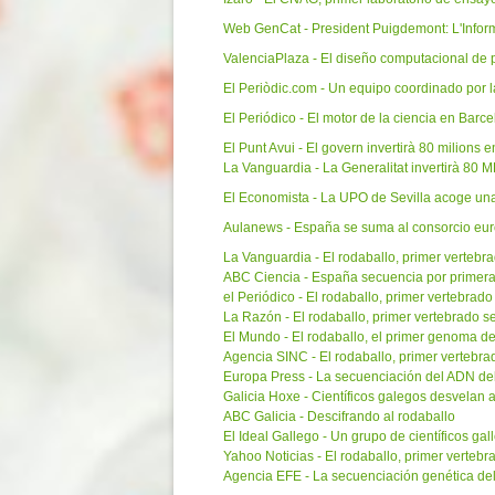
Web GenCat - President Puigdemont: L'Informe 
ValenciaPlaza - El diseño computacional de
El Periòdic.com - Un equipo coordinado por 
El Periódico - El motor de la ciencia en Barc
El Punt Avui - El govern invertirà 80 milions e
La Vanguardia - La Generalitat invertirà 80 M
El Economista - La UPO de Sevilla acoge un
Aulanews - España se suma al consorcio euro
La Vanguardia - El rodaballo, primer verteb
ABC Ciencia - España secuencia por primera 
el Periódico - El rodaballo, primer vertebra
La Razón - El rodaballo, primer vertebrado
El Mundo - El rodaballo, el primer genoma d
Agencia SINC - El rodaballo, primer verteb
Europa Press - La secuenciación del ADN del
Galicia Hoxe - Científicos galegos desvelan
ABC Galicia - Descifrando al rodaballo
El Ideal Gallego - Un grupo de científicos gal
Yahoo Noticias - El rodaballo, primer verte
Agencia EFE - La secuenciación genética del