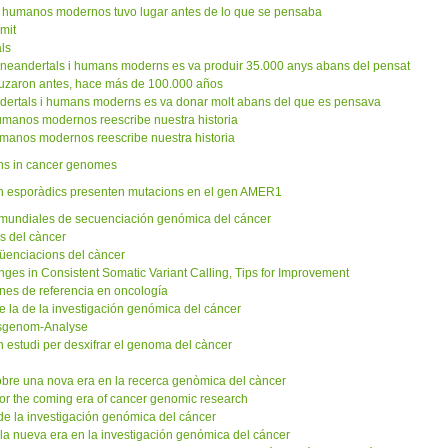
 y humanos modernos tuvo lugar antes de lo que se pensaba
ímit
als
e neandertals i humans moderns es va produir 35.000 anys abans del pensat
uzaron antes, hace más de 100.000 años
ndertals i humans moderns es va donar molt abans del que es pensava
humanos modernos reescribe nuestra historia
umanos modernos reescribe nuestra historia
ons in cancer genomes
lon esporàdics presenten mutacions en el gen AMER1
s mundiales de secuenciación genómica del cáncer
ns del càncer
qüenciacions del càncer
es in Consistent Somatic Variant Calling, Tips for Improvement
es de referencia en oncología
e la de la investigación genómica del cáncer
ebsgenom-Analyse
un estudi per desxifrar el genoma del càncer
bre una nova era en la recerca genòmica del càncer
for the coming era of cancer genomic research
 de la investigación genómica del cáncer
e la nueva era en la investigación genómica del cáncer