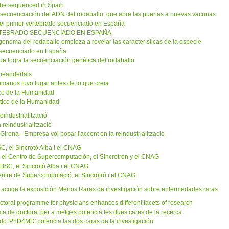
to be sequenced in Spain
a secuenciación del ADN del rodaballo, que abre las puertas a nuevas vacunas
n el primer vertebrado secuenciado en España
VERTEBRADO SECUENCIADO EN ESPAÑA
genoma del rodaballo empieza a revelar las características de la especie
o secuenciado en España
ue logra la secuenciación genética del rodaballo
 neandertals
umanos tuvo lugar antes de lo que creía
ico de la Humanidad
ético de la Humanidad
eindustrialització
reindustrialització
rona - Empresa vol posar l'accent en la reindustrialització
SC, el Sincrotó Alba i el CNAG
n el Centro de Supercomputación, el Sincrotrón y el CNAG
l BSC, el Sincrotó Alba i el CNAG
Centre de Supercomputació, el Sincrotró i el CNAG
ltat acoge la exposición Menos Raras de investigación sobre enfermedades raras
ctoral programme for physicians enhances different facets of research
ama de doctorat per a metges potencia les dues cares de la recerca
do 'PhD4MD' potencia las dos caras de la investigación