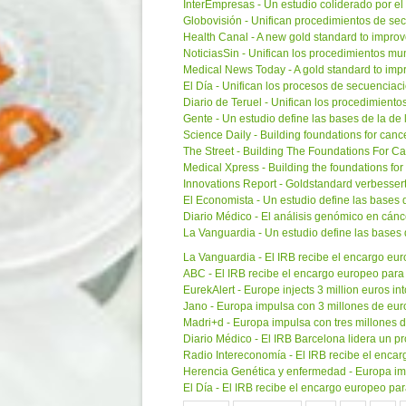
InterEmpresas - Un estudio coliderado por 
Globovisión - Unifican procedimientos de se
Health Canal - A new gold standard to impro
NoticiasSin - Unifican los procedimientos m
Medical News Today - A gold standard to im
El Día - Unifican los procesos de secuenciac
Diario de Teruel - Unifican los procedimien
Gente - Un estudio define las bases de la de
Science Daily - Building foundations for cance
The Street - Building The Foundations For C
Medical Xpress - Building the foundations for
Innovations Report - Goldstandard verbesse
El Economista - Un estudio define las bases 
Diario Médico - El análisis genómico en cán
La Vanguardia - Un estudio define las bases 
La Vanguardia - El IRB recibe el encargo eur
ABC - El IRB recibe el encargo europeo para 
EurekAlert - Europe injects 3 million euros i
Jano - Europa impulsa con 3 millones de eur
Madri+d - Europa impulsa con tres millones 
Diario Médico - El IRB Barcelona lidera un 
Radio Intereconomía - El IRB recibe el encar
Herencia Genética y enfermedad - Europa imp
El Día - El IRB recibe el encargo europeo par